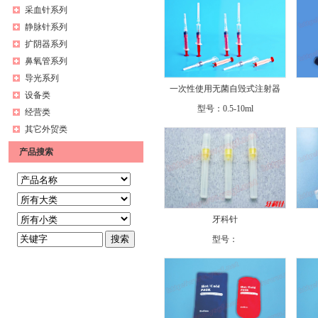
采血针系列
静脉针系列
扩阴器系列
鼻氧管系列
导光系列
一次性使用无菌自毁式注射器
设备类
型号：
0.5-10ml
经营类
其它外贸类
产品搜索
牙科针
型号：